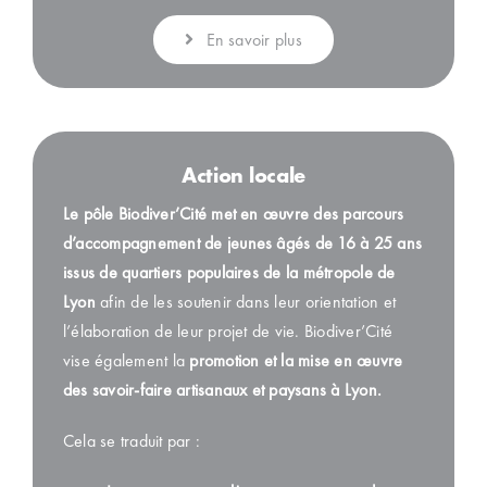
En savoir plus
Action locale
Le
pôle
Biodiver’Cité
met en
œuvre
des parcours
d’accompagnement de jeunes
â
gés de 16 à 2
5
ans
issus de quartiers populaires de la métropole de
Lyon
afin
de les soutenir
dans leur orientation et
l’élaboration de leur projet de vie.
Biodiver’Cité
vise également la
promotion et la mise en
œuvre
d
e
s
savoir-faire artisanaux et paysans à Lyon.
Cela se traduit par :