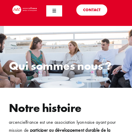
Passer
CONTACT
au
Toggle
Navigation
contenu
Qui sommes nous
Action internationale
Qui sommes nous ?
Action locale
Partenaires
Notre histoire
Actualités
arcencielfrance est une association lyonnaise ayant pour
mission de
participer au développement durable de la